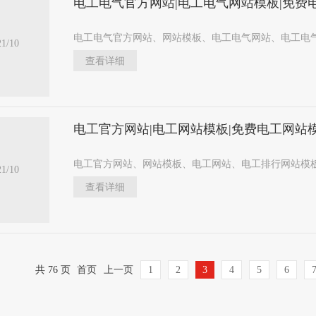
电工电气官方网站|电工电气网站模板|免费
电工电气官方网站、网站模板、电工电气网站、电工电
21/10
查看详细
电工官方网站|电工网站模板|免费电工网站
电工官方网站、网站模板、电工网站、电工排行网站模
21/10
查看详细
共 76 页
首页
上一页
1
2
3
4
5
6