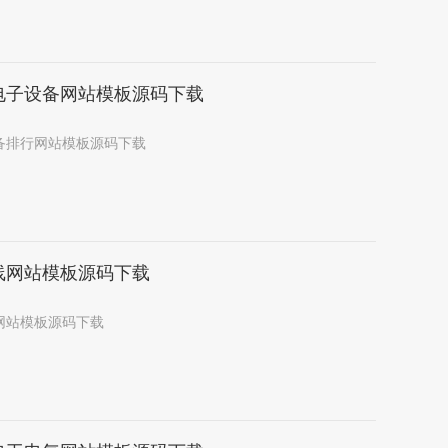
电子设备网站模板源码下载
备排行网站模板源码下载
线网站模板源码下载
网站模板源码下载