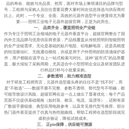
品的寿命、能效与光品质。然而，面对市场上琳琅满目的品牌与型
号，工程师与采购人员往往需要花费大量时间在信息筛选与供应商对
比上。此时，一个专业、全面、高效的元器件选型平台便显得尤为重
要——照明工业电子元器件超级官网，正是为此而生。
一、 品类齐全，覆盖照明全产业链
作为专注于照明工业领域的电子元器件垂直平台，超级官网整合了国
内外主流品牌与优质供应商资源，产品线覆盖从传统照明到智能照明
的全产业链需求。无论是基础的贴片电阻、铝电解电容，还是高精度
的恒流驱动IC、无线通信模组，亦或是用于户外照明的防浪涌保护器
件，用户都能在该平台上一站式检索与对比。这种“超市式”的品类覆
盖，极大缩短了采购周期，尤其适合中小型照明企业以及研发团队进
行样品打样与小批量采购。
二、 参数透明，助力精准选型
对于研发工程师而言，元器件选型最头疼的往往不是“找不到”，而
是“不敢选”——数据手册不完整、参数不透明、替代型号不明确，都
可能导致设计风险。超级官网在这一点上做出了显著优化：每个产品
页面不仅提供基础规格（如封装、耐压、电流、温漂等），还附有原
厂数据手册链接、典型应用电路参考，以及常见替代型号推荐。部分
热门器件甚至提供了仿真与热性能曲线，帮助工程师在选型阶段就完
成初步验证，降低试错成本。
三、 正pin保障，供应链可溯源