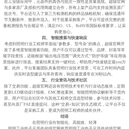
在工业级应用中，元器件的真伪与批次一致性是质量底线。超级官网
与多家原厂及授权代理商建立合作，所有上架产品均支持追溯至原厂
批次号。平台还引入了第三方检测机构的样品抽检机制，确保流通环
节无翻新件、散新件混入。对于批量采购客户，平台可提供完整的质
量检测报告与合规证书，满足ISO、UL、RoHS等国际标准要求，让采
购更放心。
四、 智能搜索与快速响应
考虑到照明行业工程师常面临“参数多、型号杂”的痛点，超级官网开
发了多维度智能搜索功能。用户不仅可以通过型号、品牌、封装等常
规字段查找，还能根据“输出电压范围”“调光方式”“防护等级”等应用场
景指标进行筛选。搜索结果支持一键对比，帮助用户快速锁定最you方
案。此外，平台客服团队具备照明行业技术背景，可在工作时间内提
供实时选型建议与库存查询，响应速度通常在30秒以内。
五、 行业资讯与技术社区
除了交易功能，超级官网还设有照明技术专栏与行业动态板块，定期
更新LED驱动设计指南、EMC整改案例、智能照明协议解析等干货内
容。用户可以在社区中与其他工程师交流选型经验，参与技术问答，
甚至向原厂FAE直接提问。这种“交易+知识”的生态模式，让平台不仅
是采购工具，更成为照明工程师的成长伙伴。
结语
在照明行业向智能化、高能效、轻薄
照明工业电子元器件超级官网推荐照明工业电子元器件超级官网