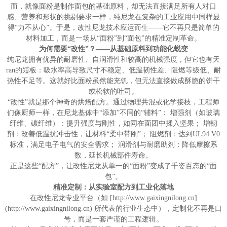
而，就像面粉是制作面包的基础原料，却无法直接满足所有人对口
感、营养和形状的挑剔要求一样，纯尼龙在复杂的工业应用中同样显
得“力不从心”。于是，改性尼龙技术应运而生——它不再只是简单的
材料加工，而是一场从“面粉”到“面包”的精准定制革命。
为何需要“改性”？——从基础原料到功能化蜕变
纯尼龙拥有优异的耐磨性、自润滑性和较高的机械强度，但它也有天
ran的短板：吸水率高导致尺寸不稳定、低温韧性差、阻燃等级低、耐
热性不足等。这就好比面粉虽然能充饥，但无法直接做成酥脆的饼干
或松软的吐司。
“改性”就是那个神奇的烘焙配方。通过物理共混或化学接枝，工程师
们像厨师一样，在尼龙基体中“添加”不同的“辅料”： 增强剂（如玻璃
纤维、碳纤维）：提升强度与刚性，如同在面团中揉入坚果； 增韧
剂：改善低温抗冲击性，让材料“柔中带刚”； 阻燃剂：达到UL94 V0
标准，满足电子电气的安全需求； 润滑剂与耐磨助剂：降低摩擦系
数，延长机械部件寿命。
正是这些“配方”，让改性尼龙从单一的“面粉”变成了千姿百态的“面
包”。
精准定制：从实验室配方到工业化落地
在改性尼龙专业平台（如 [http://www.gaixingnilong.cn]
(
http://www.gaixingnilong.cn
) 所代表的行业生态中），定制化不再是口
号，而是一套严谨的工程逻辑。