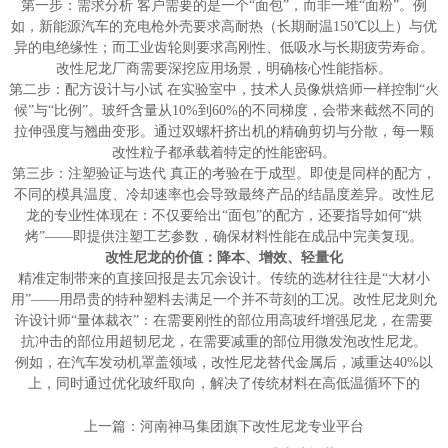
第一步：需求分析 客户需要的是一个“面包”，而非一堆“面粉”。例
如，新能源汽车的充电枪外壳要求高耐热（长期耐温150℃以上）与优
异的电绝缘性；而工业齿轮则要求高刚性、低吸水与长期疲劳寿命。
改性尼龙厂商需要深挖应用场景，明确核心性能指标。
第二步：配方设计与小试 在实验室中，技术人员像烘焙师一样控制“火
候”与“比例”。玻纤含量从10%到60%的不同梯度，会带来截然不同的
拉伸强度与翘曲变形。通过双螺杆挤出机的精确剪切与分散，每一颗
改性粒子都承载着特定的性能密码。
第三步：注塑验证与迭代 真正的考验在于成型。即使是同样的配方，
不同的模具温度、冷却速率也会导致最终产品的结晶度差异。改性尼
龙的专业性体现在：不仅要给出“面包”的配方，还要指导如何“烘
烤”——即提供注塑工艺参数，确保材料性能在成品中完美复现。
改性尼龙的价值：降本、增效、轻量化
精准定制带来的直接回报是去冗余设计。传统的选材往往是“大材小
用”——用昂贵的特种塑料去满足一个并不苛刻的工况。改性尼龙则允
许设计师“量体裁衣”：在需要刚性的部位用高玻纤增强尼龙，在需要
抗冲击的部位用超韧尼龙，在需要减重的部位用微发泡改性尼龙。
例如，在汽车发动机罩盖领域，改性尼龙替代金属后，减重达40%以
上，同时通过优化玻纤取向，解决了传统材料在高低温循环下的
上一篇：
河南神马集团旗下改性尼龙专业平台