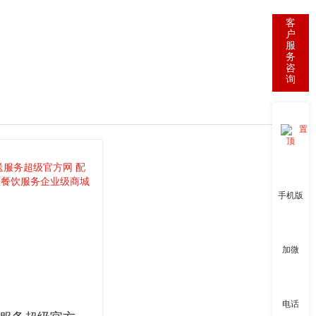
客
户
服
务
咨
询
置
顶
手机版
加微
电话