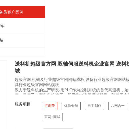
业务员客户案例
芳军
结
送料机超级官方网 双轴伺服送料机企业官网 送料
城
超级官网,机械及行业超级官网网站模板,设备行业超级官网网站模
具行业超级官网网站模板
致力于送料机的生产研发-用PLC作为控制系统的首代高速机，
扇、吊扇及小家电电机冲压，所用的中速伺服送料机，随着国内
术日益不断完善，速度不断提升..
服务项目
咨询费
体验会员
自主制作
八网合一
官网+商城