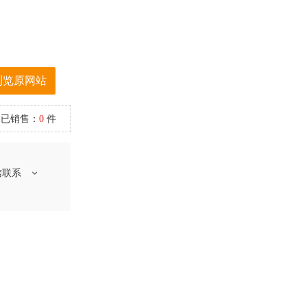
浏览原网站
已销售：
0
件
信联系