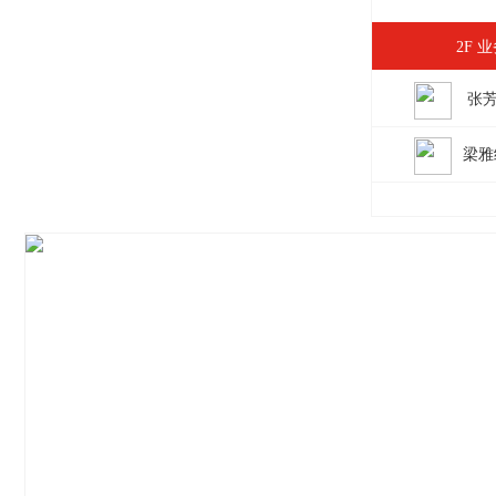
2F 
张
梁雅