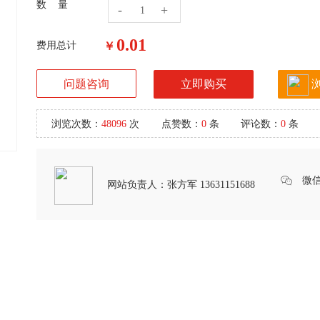
数 量
-
+
0.01
费用总计
￥
问题咨询
立即购买
浏览次数：
48096
次
点赞数：
0
条
评论数：
0
条
微
网站负责人：
张方军 13631151688