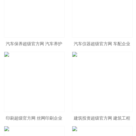
汽车保养超级官方网 汽车养护
汽车仪器超级官方网 车配企业
企业官网 汽车养护企业级商城
官网 车配企业级商城
印刷超级官方网 丝网印刷企业
建筑投资超级官方网 建筑工程
官网 印刷企业级商城
企业官网 建筑工程承包企业级