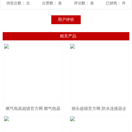
浏览次数：
次
点赞数：
条
评论数：
条
已销售：
件
用户评价
相关产品
燃气电器超级官方网 燃气电器
插头超级官方网 防水连接器企
企业官网 燃气电器企业级商城
业官网 电线企业级商城