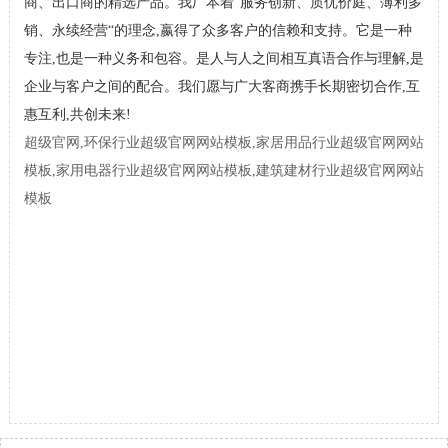
商、出口商的精选产品。我厂本着“服务创新、质优价庭、薄利多
销、永续经营“的理念,嬴得了众多客户的信赖和支持。它是一种
专注,也是一种义务和包容。是人与人之间相互真语合作与理解,是
企业与客户之间的配合。我们愿与广大客商携手长期密切合作,互
惠互利,共创未来!
超级官网,环保行业超级官网网站模板,家居用品行业超级官网网站
模板,家用电器行业超级官网网站模板,建筑建材行业超级官网网站
模板