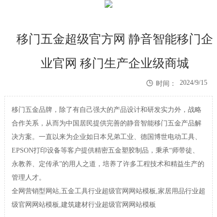
移门五金超级官方网 静音智能移门企
业官网 移门生产企业级商城

2024/9/15
时间：
移门五金品牌，除了有自己强大的产品设计和研发实力外，战略
合作关系，从而为中国居民提供完善的静音智能移门五金产品解
决方案。
一直以来为企业如日本兄弟工业、德国博世电动工具、
EPSON打印设备等客户提供精密五金塑胶制品，秉承“师带徒、
永教养、定传承”的用人之道，培养了许多工程技术和精益生产的
管理人才。
全网营销型网站,五金工具行业超级官网网站模板,家居用品行业超
级官网网站模板,建筑建材行业超级官网网站模板