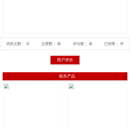
浏览次数：
次
点赞数：
条
评论数：
条
已销售：
件
用户评价
相关产品